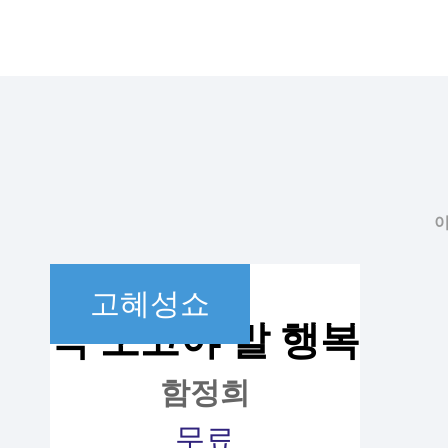
이
고혜성쇼
꼭 오고야 말 행복
함정희
무료